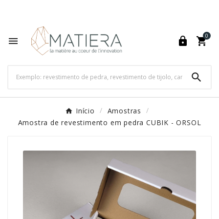
World's Fastest Online Shopping Destination

0




Início
Amostras
Amostra de revestimento em pedra CUBIK - ORSOL