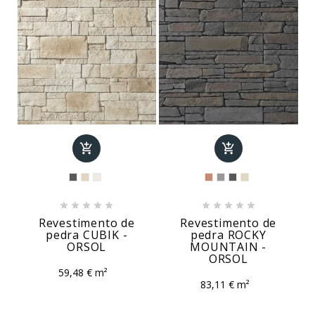












Revestimento de
Revestimento de
pedra CUBIK -
pedra ROCKY
ORSOL
MOUNTAIN -
ORSOL
59,48 € m²
83,11 € m²