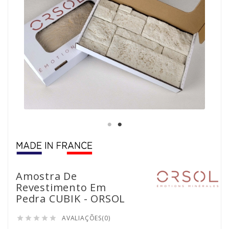
Amostra De
Revestimento Em
Pedra CUBIK - ORSOL
AVALIAÇÕES(0)




