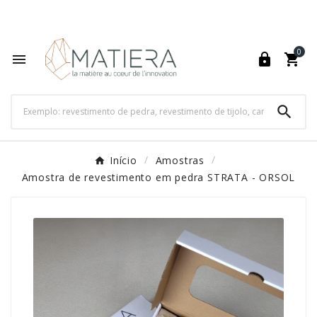
World's Fastest Online Shopping Destination

0




Início
Amostras
Amostra de revestimento em pedra STRATA - ORSOL