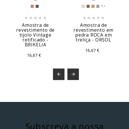
1











Amostra de
Amostra de
revestimento de
revestimento em
tijolo Vintage
pedra ROCA em
retificado -
treliça - ORSOL
BRIKELIA
16,67 €
16,67 €


Subscreva a nossa