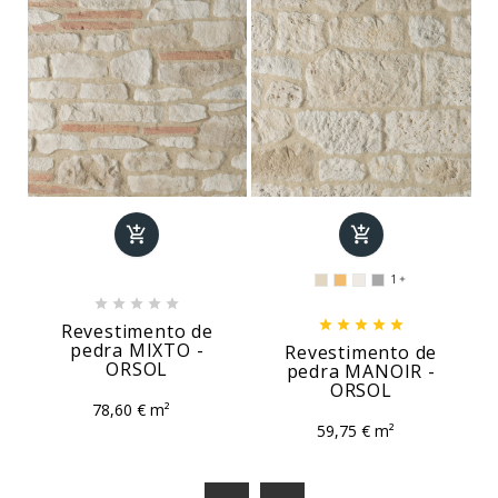


1











Revestimento de
pedra MIXTO -
Revestimento de
ORSOL
pedra MANOIR -
ORSOL
78,60 € m²
59,75 € m²