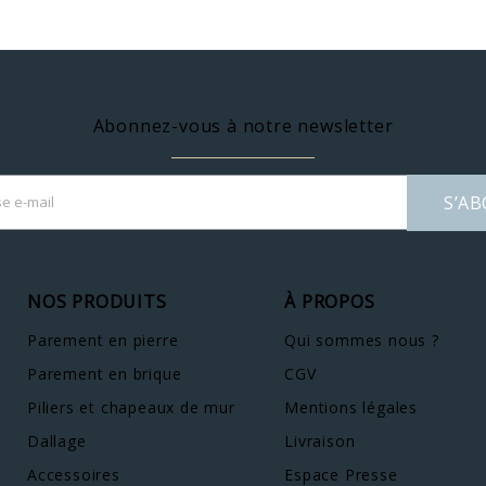
Abonnez-vous à notre newsletter
S’A
NOS PRODUITS
À PROPOS
Parement en pierre
Qui sommes nous ?
Parement en brique
CGV
Piliers et chapeaux de mur
Mentions légales
Dallage
Livraison
Accessoires
Espace Presse