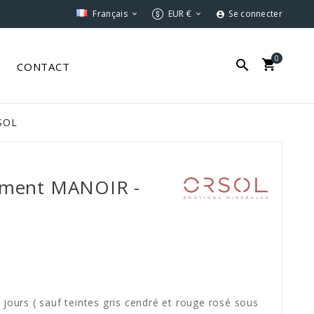
Français
EUR €
Se connecter



0


S
CONTACT
SOL
rement MANOIR -
 jours ( sauf teintes gris cendré et rouge rosé sous