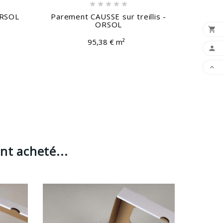





ORSOL
Parement CAUSSE sur treillis -
Pare
ORSOL

95,38 € m²


nt acheté...