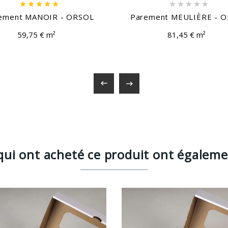










ement MANOIR - ORSOL
Parement MEULIÈRE - 
59,75 € m²
81,45 € m²


 qui ont acheté ce produit ont égaleme