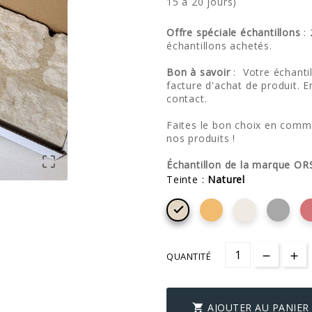
15 à 20 jours)
Offre spéciale échantillons
: 
échantillons achetés.
Bon à savoir
: Votre échanti
facture d'achat de produit. E
contact.
Faites le bon choix en comma
nos produits !

Échantillon de la marque O
Teinte :
Naturel

QUANTITÉ
AJOUTER AU PANIER
