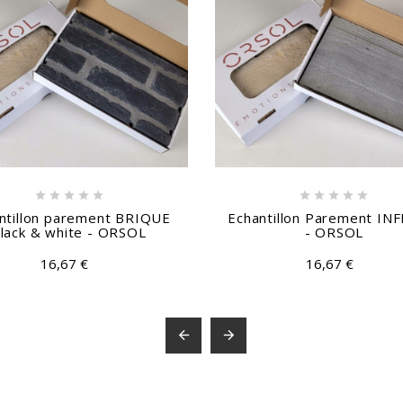










ntillon parement BRIQUE
Echantillon Parement IN
lack & white - ORSOL
- ORSOL
16,67 €
16,67 €

