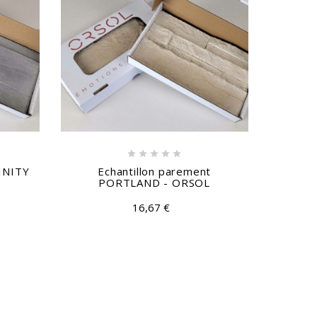





FINITY
Echantillon parement
Echant
PORTLAND - ORSOL
16,67 €