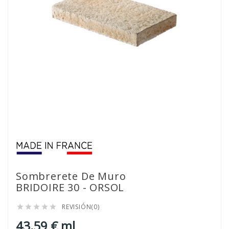
Sombrerete De Muro
BRIDOIRE 30 - ORSOL
REVISIÓN(0)





43,59 € ml