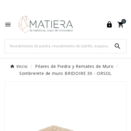
World's Fastest Online Shopping Destination

0




Inicio
Pilares de Piedra y Remates de Muro
Sombrerete de muro BRIDOIRE 30 - ORSOL