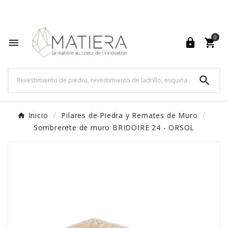
World's Fastest Online Shopping Destination

0




Inicio
Pilares de Piedra y Remates de Muro
Sombrerete de muro BRIDOIRE 24 - ORSOL