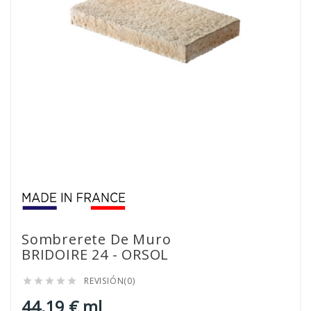
Sombrerete De Muro
BRIDOIRE 24 - ORSOL
REVISIÓN(0)





44,19 € ml