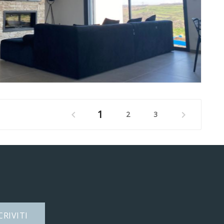
1


2
3
CRIVITI