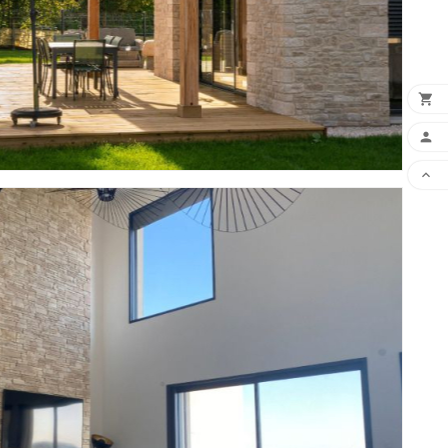


