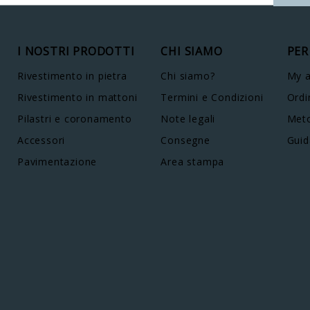
I NOSTRI PRODOTTI
CHI SIAMO
PER
Rivestimento in pietra
Chi siamo?
My 
Rivestimento in mattoni
Termini e Condizioni
Ordi
Pilastri e coronamento
Note legali
Meto
Accessori
Consegne
Guid
Pavimentazione
Area stampa