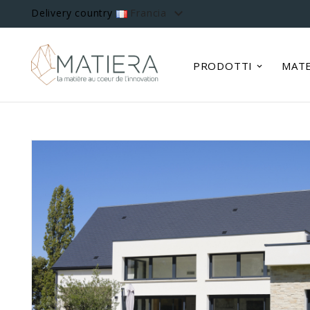

Delivery country
Francia
PRODOTTI
MATE