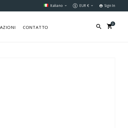
Italiano
EUR €
Sign In



0


ZAZIONI
CONTATTO